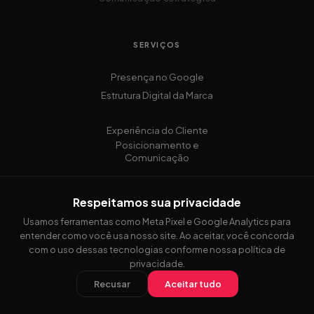
SERVIÇOS
Presença no Google
Estrutura Digital da Marca
Experiência do Cliente
Posicionamento e
Comunicação
Respeitamos sua privacidade
Usamos ferramentas como Meta Pixel e Google Analytics para
entender como você usa nosso site. Ao aceitar, você concorda
com o uso dessas tecnologias conforme nossa política de
© 2025 Vannas Creator — Viviane Sant'Anna
privacidade.
Recusar
Aceitar tudo
São Caetano do Sul — São Paulo — Brasil